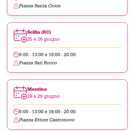
3
massa ossea e muscolare
, l’attività
Piazza Santa Croce
fisica stimola, invece, la densità
ossea, rafforza i muscoli che le
Scilla (RC)
sostengono, migliora equilibrio e
25 e 26 giugno
4
coordinazione
.
9:00 - 13:00 e 16:00 - 20:00
Piazza San Rocco
Scopri di più
Messina
28 e 29 giugno
9:00 - 13:00 e 16:00 - 20:00
Piazza Ettore Castronovo