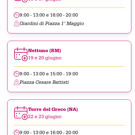
9:00 - 13:00 e 16:00 - 20:00
Giardini di Piazza 1° Maggio
Nettuno (RM)
19 e 20 giugno
Attività fisica
9:00 - 13:00 e 15:00 - 19:00
per ossa d'acciaio
Piazza Cesare Battisti
Muoversi fa bene alle ossa, non è
Torre del Greco (NA)
solo un modo di dire. La
22 e 23 giugno
sedentarietà comporta la perdita di
9:00 - 13:00 e 16:00 - 20:00