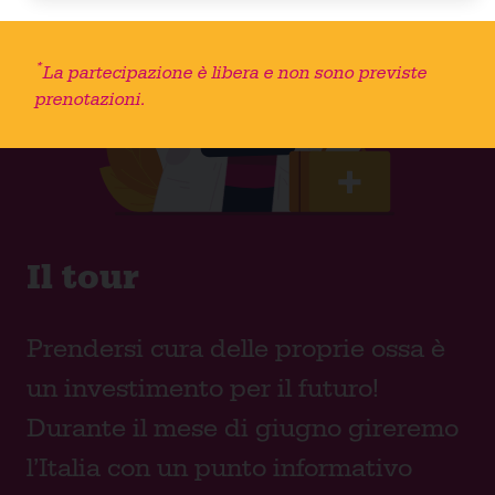
*
La partecipazione è libera e non sono previste
prenotazioni.
Il tour
Prendersi cura delle proprie ossa è
un investimento per il futuro!
Durante il mese di giugno gireremo
l’Italia con un punto informativo